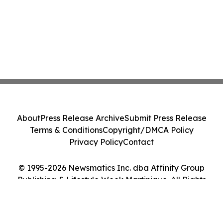
About
Press Release Archive
Submit Press Release
Terms & Conditions
Copyright/DMCA Policy
Privacy Policy
Contact
© 1995-2026 Newsmatics Inc. dba Affinity Group
Publishing & Lifestyle Week Martinique. All Rights
Reserved.
Cookie Settings / Your Privacy Choices